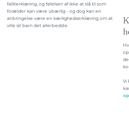
falliterklæring, og følelsen af ikke at slå til som
forælder kan være ubærlig - og dog kan en
K
anbringelse være en kærlighedserklæring om at
ville sit barn det allerbedste.
h
Hv
​
op
de
kon
Vi
ka
op