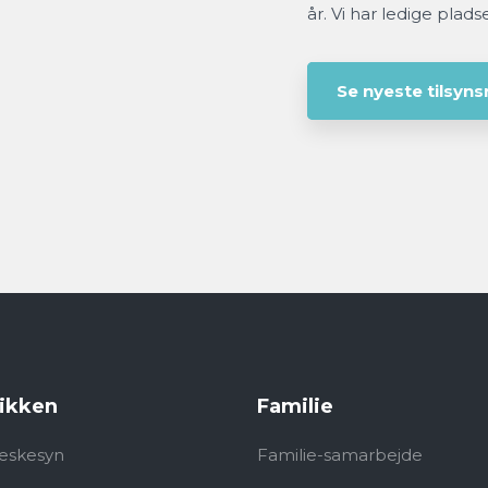
år. Vi har ledige pladse
Se nyeste tilsyn
ikken
Familie
eskesyn
Familie-samarbejde