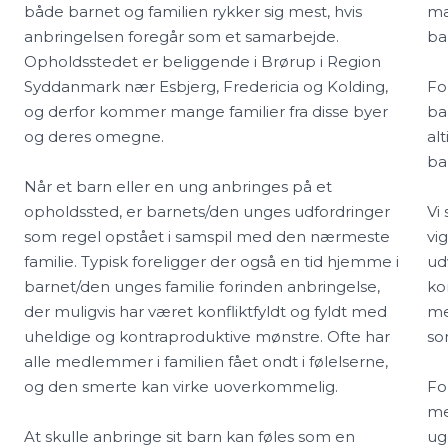
både barnet og familien rykker sig mest, hvis
ma
anbringelsen foregår som et samarbejde.
ba
Opholdsstedet er beliggende i Brørup i Region
Syddanmark nær Esbjerg, Fredericia og Kolding,
Fo
og derfor kommer mange familier fra disse byer
ba
og deres omegne.
al
ba
Når et barn eller en ung anbringes på et
opholdssted, er barnets/den unges udfordringer
Vi
som regel opstået i samspil med den nærmeste
vi
familie. Typisk foreligger der også en tid hjemme i
ud
barnet/den unges familie forinden anbringelse,
ko
der muligvis har været konfliktfyldt og fyldt med
me
uheldige og kontraproduktive mønstre. Ofte har
so
alle medlemmer i familien fået ondt i følelserne,
og den smerte kan virke uoverkommelig.
Fo
me
At skulle anbringe sit barn kan føles som en
ug