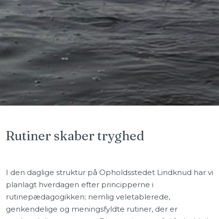
Rutiner skaber tryghed
I den daglige struktur på Opholdsstedet Lindknud har vi
planlagt hverdagen efter principperne i
rutinepædagogikken; nemlig veletablerede,
genkendelige og meningsfyldte rutiner, der er