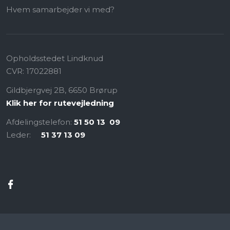
Hvem samarbejder vi med?
Opholdsstedet Lindknud​
CVR:​ 17022881
Gildbjergvej 2B, 6650 Brørup
Klik her for rutevejledning
Afdelingstelefon:
51 50 13 09
Leder: ​
51 37 13 09