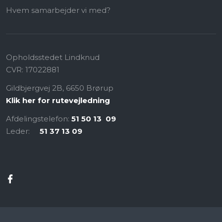
Hvem samarbejder vi med?
Opholdsstedet Lindknud​
CVR:​ 17022881
Gildbjergvej 2B, 6650 Brørup
Klik her for rutevejledning
Afdelingstelefon:
51 50 13 09
Leder: ​
51 37 13 09