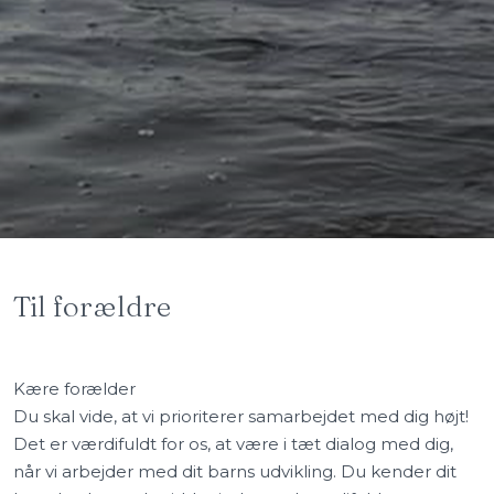
​Til forældre
Kære forælder
Du skal vide, at vi prioriterer samarbejdet med dig højt!
Det er værdifuldt for os, at være i tæt dialog med dig,
når vi arbejder med dit barns udvikling. Du kender dit