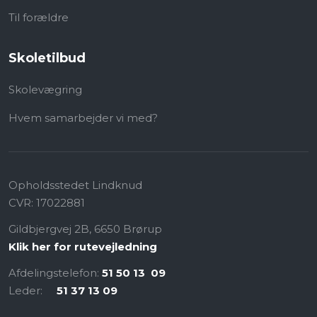
Til forældre
Skoletilbud
Skolevægring
Hvem samarbejder vi med?
Opholdsstedet Lindknud​
CVR:​ 17022881
Gildbjergvej 2B, 6650 Brørup
Klik her for rutevejledning
Afdelingstelefon:
51 50 13 09
Leder: ​
51 37 13 09